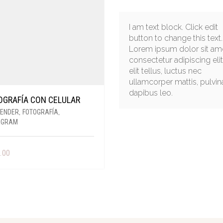
I am text block. Click edit
button to change this text.
Lorem ipsum dolor sit ame
consectetur adipiscing elit
elit tellus, luctus nec
ullamcorper mattis, pulvin
dapibus leo.
OGRAFÍA CON CELULAR
ENDER
,
FOTOGRAFÍA
,
AGRAM
.00