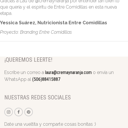
Gracias a Lau de @cremaynaranja por entender tan bien lo
que quería y el espíritu de Entre Comidillas en esta nueva
ILUSTRACIÓN
etapa.
Yessica Suárez,
Nutricionista Entre Comidillas
PROYECTOS
Proyecto: Branding Entre Comidillas
NOSOTROS
CONTACTO
¡QUEREMOS LEERTE!
Escribe un correo a
laura@cremaynaranja.com
o envía un
WhatsApp al
(506)88415887
ASESORÍAS
BLOG
REVIEWS
C&NBRANDCO
LA NENA DONATA
AVISO LEGAL
NUESTRAS REDES SOCIALES
Date una vueltita y comparte cosas bonitas :)