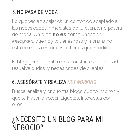
5. NO PASA DE MODA
Lo que vas a trabajar es un contenido adaptado a
las necesidades inmediatas de tu cliente, no pasará
de moda. Un blog
no es
como un fee de
Instagram,
que hoy lo tienes rosa y mañana no
está de moda entonces lo tienes que modificar.
El blog genera contenidos constantes de calidad,
resuelve dudas y necesidades de clientes.
6. ASESÓRATE Y REALIZA
NETWORKING
Busca, analiza y encuentra blogs que te inspiren y
que te inviten a volver. Síguelos, interactúa con
ellos.
¿NECESITO UN BLOG PARA MI
NEGOCIO?