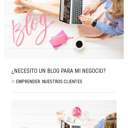
ILUSTRACIÓN
PROYECTOS
NOSOTROS
CONTACTO
¿NECESITO UN BLOG PARA MI NEGOCIO?
ASESORÍAS
BLOG
REVIEWS
C&NBRANDCO
IN
EMPRENDER
,
NUESTROS CLIENTES
LA NENA DONATA
AVISO LEGAL