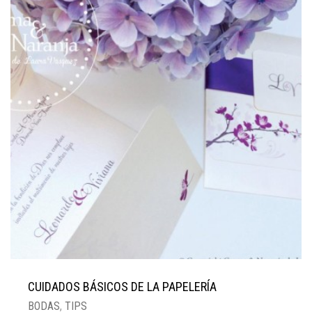
ILUSTRACIÓN
PROYECTOS
NOSOTROS
CONTACTO
ASESORÍAS
BLOG
REVIEWS
C&NBRANDCO
LA NENA DONATA
AVISO LEGAL
CUIDADOS BÁSICOS DE LA PAPELERÍA
BODAS
,
TIPS